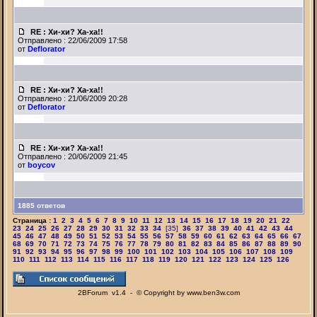
RE : Хи-хи? Ха-ха!!
Отправлено : 22/06/2009 17:58
от
Deflorator
RE : Хи-хи? Ха-ха!!
Отправлено : 21/06/2009 20:28
от
Deflorator
RE : Хи-хи? Ха-ха!!
Отправлено : 20/06/2009 21:45
от
boycov
1885 ответов
Страница :
1
2
3
4
5
6
7
8
9
10
11
12
13
14
15
16
17
18
19
20
21
22
23
24
25
26
27
28
29
30
31
32
33
34
[35]
36
37
38
39
40
41
42
43
44
45
46
47
48
49
50
51
52
53
54
55
56
57
58
59
60
61
62
63
64
65
66
67
68
69
70
71
72
73
74
75
76
77
78
79
80
81
82
83
84
85
86
87
88
89
90
91
92
93
94
95
96
97
98
99
100
101
102
103
104
105
106
107
108
109
110
111
112
113
114
115
116
117
118
119
120
121
122
123
124
125
126
2BForum v1.4 - © Copyright by www.ben3w.com