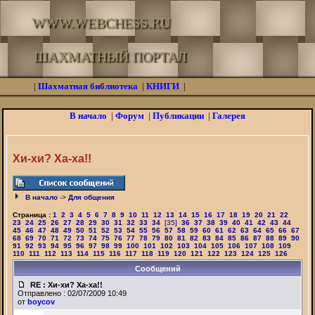
WWW.WEBCHESS.RU
ШАХМАТНЫЙ ПОРТАЛ
|
Шахматная библиотека
|
КНИГИ
|
В начало
|
Форум
|
Публикации
|
Галерея
Хи-хи? Ха-ха!!
В начало
->
Для общения
Страница :
1
2
3
4
5
6
7
8
9
10
11
12
13
14
15
16
17
18
19
20
21
22
23
24
25
26
27
28
29
30
31
32
33
34
[35]
36
37
38
39
40
41
42
43
44
45
46
47
48
49
50
51
52
53
54
55
56
57
58
59
60
61
62
63
64
65
66
67
68
69
70
71
72
73
74
75
76
77
78
79
80
81
82
83
84
85
86
87
88
89
90
91
92
93
94
95
96
97
98
99
100
101
102
103
104
105
106
107
108
109
110
111
112
113
114
115
116
117
118
119
120
121
122
123
124
125
126
Сообщений
RE : Хи-хи? Ха-ха!!
Отправлено : 02/07/2009 10:49
от
boycov