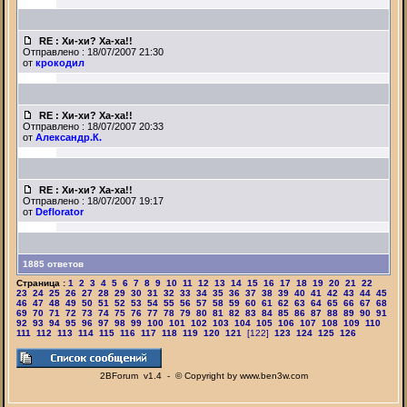
RE : Хи-хи? Ха-ха!!
Отправлено : 18/07/2007 21:30
от
крокодил
RE : Хи-хи? Ха-ха!!
Отправлено : 18/07/2007 20:33
от
Александр.К.
RE : Хи-хи? Ха-ха!!
Отправлено : 18/07/2007 19:17
от
Deflorator
1885 ответов
Страница :
1
2
3
4
5
6
7
8
9
10
11
12
13
14
15
16
17
18
19
20
21
22
23
24
25
26
27
28
29
30
31
32
33
34
35
36
37
38
39
40
41
42
43
44
45
46
47
48
49
50
51
52
53
54
55
56
57
58
59
60
61
62
63
64
65
66
67
68
69
70
71
72
73
74
75
76
77
78
79
80
81
82
83
84
85
86
87
88
89
90
91
92
93
94
95
96
97
98
99
100
101
102
103
104
105
106
107
108
109
110
111
112
113
114
115
116
117
118
119
120
121
[122]
123
124
125
126
2BForum v1.4 - © Copyright by www.ben3w.com