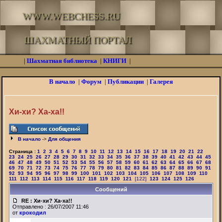
WWW.WEBCHESS.RU
ШАХМАТНЫЙ ПОРТАЛ
|
Шахматная библиотека
|
КНИГИ
|
В начало
|
Форум
|
Публикации
|
Галерея
Хи-хи? Ха-ха!!
В начало
->
Для общения
Страница :
1
2
3
4
5
6
7
8
9
10
11
12
13
14
15
16
17
18
19
20
21
22
23
24
25
26
27
28
29
30
31
32
33
34
35
36
37
38
39
40
41
42
43
44
45
46
47
48
49
50
51
52
53
54
55
56
57
58
59
60
61
62
63
64
65
66
67
68
69
70
71
72
73
74
75
76
77
78
79
80
81
82
83
84
85
86
87
88
89
90
91
92
93
94
95
96
97
98
99
100
101
102
103
104
105
106
107
108
109
110
111
112
113
114
115
116
117
118
119
120
121
[122]
123
124
125
126
Сообщений
RE : Хи-хи? Ха-ха!!
Отправлено : 26/07/2007 11:46
от
крокодил