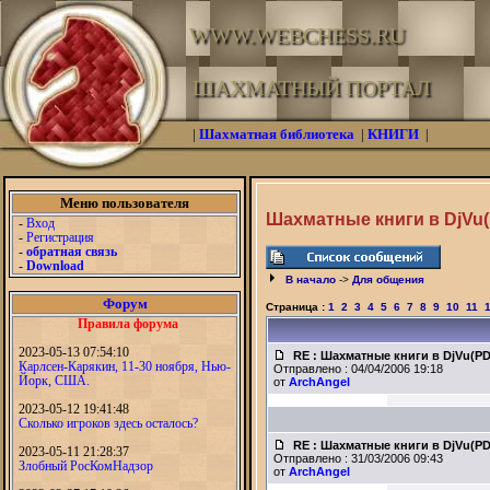
WWW.WEBCHESS.RU
ШАХМАТНЫЙ ПОРТАЛ
|
Шахматная библиотека
|
КНИГИ
|
Меню пользователя
Шахматные книги в DjVu
-
Вход
-
Регистрация
-
обратная связь
-
Download
В начало
->
Для общения
Форум
Страница :
1
2
3
4
5
6
7
8
9
10
11
Правила форума
2023-05-13 07:54:10
RE : Шахматные книги в DjVu(P
Карлсен-Карякин, 11-30 ноября, Нью-
Отправлено : 04/04/2006 19:18
Йорк, США.
от
ArchAngel
2023-05-12 19:41:48
Сколько игроков здесь осталось?
RE : Шахматные книги в DjVu(P
2023-05-11 21:28:37
Отправлено : 31/03/2006 09:43
Злобный РосКомНадзор
от
ArchAngel