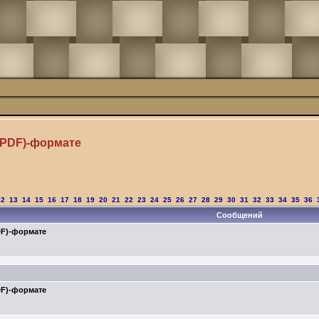
(PDF)-формате
12
13
14
15
16
17
18
19
20
21
22
23
24
25
26
27
28
29
30
31
32
33
34
35
36
Сообщений
DF)-формате
DF)-формате