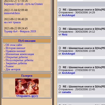
2023-02-27 17:10:26
Карякин Сергей - путь на Олимп
RE : Шахматные книги в DjVu(P
2022-11-04 02:09:40
Отправлено : 30/03/2006 14:29
immortalchess
от
ArchAngel
2022-09-12 06:40:20
на счет триала
2021-06-22 09:24:45
RE : Шахматные книги в DjVu(P
Турнир 4х4 - Февраль 2019
Отправлено : 30/03/2006 14:12
от
Noiz
Публикации
-
Об этом сайте
-
История шахмат
RE : Шахматные книги в DjVu(P
-
Правила шахмат
Отправлено : 30/03/2006 13:08
от
ArchAngel
-
Шахматная композиция
-
Открытые дебюты
-
Полуоткрытые дебюты
-
Закрытые дебюты
-
Разное
RE : Шахматные книги в DjVu(P
-
Для авторов
Отправлено : 27/03/2006 07:01
от
ArchAngel
Галерея
RE : Шахматные книги в DjVu(P
Отправлено : 25/03/2006 13:45
от
canada
Отправить другу