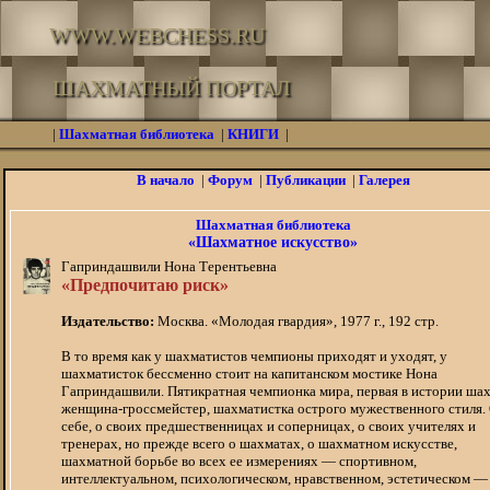
WWW.WEBCHESS.RU
ШАХМАТНЫЙ ПОРТАЛ
|
Шахматная библиотека
|
КНИГИ
|
В начало
|
Форум
|
Публикации
|
Галерея
Шахматная библиотека
«Шахматное искусство»
Гаприндашвили Нона Терентьевна
«Предпочитаю риск»
Издательство:
Москва. «Молодая гвардия», 1977 г., 192 стр.
В то время как у шахматистов чемпионы приходят и уходят, у
шахматисток бессменно стоит на капитанском мостике Нона
Гаприндашвили. Пятикратная чемпионка мира, первая в истории ша
женщина-гроссмейстер, шахматистка острого мужественного стиля.
себе, о своих предшественницах и соперницах, о своих учителях и
тренерах, но прежде всего о шахматах, о шахматном искусстве,
шахматной борьбе во всех ее измерениях — спортивном,
интеллектуальном, психологическом, нравственном, эстетическом —