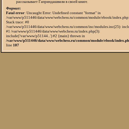
рассказывает Гаприндашвили в своей книге.
Формат:
Fatal error
: Uncaught Error: Undefined constant "format" in
/var/www/p511446/data/www/webchess.ru/common/module/ebook/index.php
Stack trace: #0
/var/www/p511446/data/www/webchess.ru/common/inc/modules.inc(25): incl
#1 /var/www/p511446/data/www/webchess.ru/index.php(3):
include('/var/www/p51144...') #2 {main} thrown in
/var/www/p511446/data/www/webchess.ru/common/module/ebook/index.p
line
107